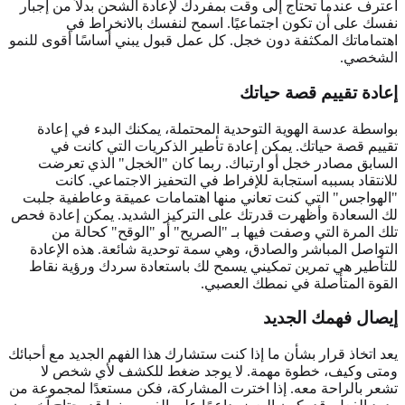
اعترف عندما تحتاج إلى وقت بمفردك لإعادة الشحن بدلاً من إجبار
نفسك على أن تكون اجتماعيًا. اسمح لنفسك بالانخراط في
اهتماماتك المكثفة دون خجل. كل عمل قبول يبني أساسًا أقوى
للنمو
الشخصي
.
إعادة تقييم قصة حياتك
بواسطة عدسة الهوية التوحدية المحتملة، يمكنك البدء في إعادة
تقييم قصة حياتك. يمكن إعادة تأطير الذكريات التي كانت في
السابق مصادر خجل أو ارتباك. ربما كان "الخجل" الذي تعرضت
للانتقاد بسببه استجابة للإفراط في التحفيز الاجتماعي. كانت
"الهواجس" التي كنت تعاني منها اهتمامات عميقة وعاطفية جلبت
لك السعادة وأظهرت قدرتك على التركيز الشديد. يمكن إعادة فحص
تلك المرة التي وصفت فيها بـ "الصريح" أو "الوقح" كحالة من
التواصل المباشر والصادق، وهي سمة توحدية شائعة. هذه الإعادة
للتأطير هي تمرين تمكيني يسمح لك باستعادة سردك ورؤية نقاط
القوة المتأصلة في نمطك العصبي.
إيصال فهمك الجديد
يعد اتخاذ قرار بشأن ما إذا كنت ستشارك هذا الفهم الجديد مع أحبائك
ومتى وكيف، خطوة مهمة. لا يوجد ضغط للكشف لأي شخص لا
تشعر بالراحة معه. إذا اخترت المشاركة، فكن مستعدًا لمجموعة من