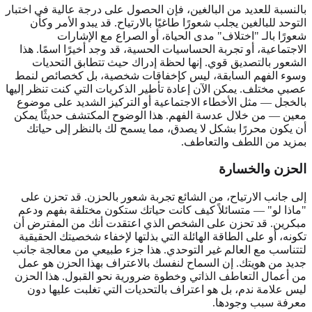
بالنسبة للعديد من البالغين، فإن الحصول على درجة عالية في
اختبار
التوحد للبالغين
يجلب شعورًا طاغيًا بالارتياح. قد يبدو الأمر وكأن
شعورًا بالـ "اختلاف" مدى الحياة، أو الصراع مع الإشارات
الاجتماعية، أو تجربة الحساسيات الحسية، قد وجد أخيرًا اسمًا. هذا
الشعور بالتصديق قوي. إنها لحظة إدراك حيث تتطابق التحديات
وسوء الفهم السابقة، ليس كإخفاقات شخصية، بل كخصائص لنمط
عصبي مختلف. يمكن الآن إعادة تأطير الذكريات التي كنت تنظر إليها
بالخجل — مثل الأخطاء الاجتماعية أو التركيز الشديد على موضوع
معين — من خلال عدسة الفهم. هذا الوضوح المكتشف حديثًا يمكن
أن يكون محررًا بشكل لا يصدق، مما يسمح لك بالنظر إلى حياتك
بمزيد من اللطف والتعاطف.
الحزن والخسارة
إلى جانب الارتياح، من الشائع تجربة شعور بالحزن. قد تحزن على
"ماذا لو" — متسائلاً كيف كانت حياتك ستكون مختلفة بفهم ودعم
مبكرين. قد تحزن على الشخص الذي اعتقدت أنك من المفترض أن
تكونه، أو على الطاقة الهائلة التي بذلتها لإخفاء شخصيتك الحقيقية
لتتناسب مع العالم غير التوحدي. هذا جزء طبيعي من معالجة جانب
جديد من هويتك. إن السماح لنفسك بالاعتراف بهذا الحزن هو عمل
من أعمال
التعاطف الذاتي
وخطوة ضرورية نحو القبول. هذا الحزن
ليس علامة ندم، بل هو اعتراف بالتحديات التي تغلبت عليها دون
معرفة سبب وجودها.