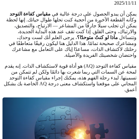
2025/11/11
يمكن أن يبدو الحصول على درجة عالية في
مقياس كفاءة التوحد
وكأنه القطعة الأخيرة من أحجية كنت تحلها طوال حياتك. إنها لحظة
يمكن أن تجلب سيلًا جارفًا من المشاعر — الارتياح، والتصديق،
والارتباك، وحتى القلق. إذا كنت تقف عند هذه البداية الجديدة،
وتتساءل
ماذا لو كنتُ متوحدًا؟
، يرجى العلم أنك لست وحدك،
ومشاعرك صحيحة تمامًا. هذا الدليل هنا ليكون رفيقًا متعاطفًا في
رحلتك لاكتشاف الذات، مساعدًا إياك على التعامل مع مشاعرك
واحتضان شخصيتك الفريدة والأصيلة.
مقياس كفاءة التوحد (AQ) هو أداة قوية لاستكشاف الذات. إنه يقدم
لمحة عن السمات التي ربما شعرت بها دائمًا ولكن لم تتمكن من
تسميتها. لبدء رحلة الفهم هذه، يمكنك
إجراء مقياس كفاءة التوحد
المجاني
على موقعنا واستكشاف
معنى درجة AQ الخاصة بك
بشكل
أعمق.