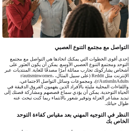
التواصل مع مجتمع التنوع العصبي
إحدى أقوى الخطوات التي يمكنك اتخاذها هي التواصل مع مجتمع
التوحد و
مجتمع التنوع العصبي
الأوسع. يمكن أن يكون العثور على
أشخاص يشاركونك تجارب مماثلة أمرًا مصدقًا للغاية. المنتديات عبر
الإنترنت مثل Reddit (على سبيل المثال، r/autisminwomen،
r/AutismInAdults)، ومجموعات وسائل التواصل الاجتماعي،
واللقاءات المحلية مليئة بالأفراد الذين يفهمون الفروق الدقيقة في
الحياة التوحدية. يمكن أن يؤدي سماع قصصهم ومشاركة قصتك إلى
تبديد مشاعر العزلة وتوفير شعور بالانتماء ربما كنت تبحث عنه
طوال حياتك.
النظر في التوجيه المهني بعد مقياس كفاءة التوحد
الخاص بك