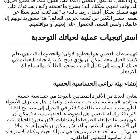
ردود الفعل. قد يكون البعض داعمًا على الفور، بينما قد يحتاج آخرون
إلى وقت للفهم. يمكنك البدء بشرح ما تعلمته وكيف يساعدك على
فهم نفسك بشكل أفضل، ربما بالبدء بـ "لقد كنت أتعلم شيئًا عن
نفسي يفسر الكثير عن كيفية تجربتي للعالم." هذا يتعلق بدعوتهم إلى
عالمك، وليس السعي للحصول على إذنهم أو موافقتهم.
استراتيجيات عملية لحياتك التوحدية
فهم نمطك العصبي هو الخطوة الأولى؛ والخطوة التالية هي تعلم
كيفية العمل معه. يمكن أن يؤدي دمج الاستراتيجيات العملية في
حياتك اليومية إلى تقليل التوتر، وتوفير الطاقة، والسماح لك
بالازدهار.
إنشاء بيئة تراعي الحساسية الحسية
يعاني العديد من الأفراد المصابين بالتوحد من حساسية حسية
متزايدة. قم بتقييم مساحات معيشتك وعملك. هل تستنزف الأضواء
الفلورسنت الساطعة طاقتك؟ فكر في التحول إلى مصابيح LED
أكثر دفئًا وقابلة للتعتيم. هل الضوضاء الخلفية مشتتة؟ يمكن أن
تكون سماعات إلغاء الضوضاء أو سدادات الأذن مغيرة للحياة. انتبه
إلى الأنسجة في الملابس والفراش. يمكن أن يكون إنشاء "ملاذ
حسي" — مساحة هادئة ومريحة في منزلك حيث يمكنك الاسترخاء
— أداة أساسية للتنظيم العاطفي.