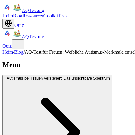
AQTest.org
Heim
Blog
Ressourcen
Toolkit
Tests
Quiz
AQTest.org
Quiz
Heim
/
Blog
/
AQ-Test für Frauen: Weibliche Autismus-Merkmale entsc
Menu
Autismus bei Frauen verstehen: Das unsichtbare Spektrum