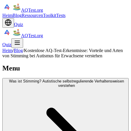
AQTest.org
Heim
Blog
Ressourcen
Toolkit
Tests
Quiz
AQTest.org
Quiz
Heim
/
Blog
/
Kostenlose AQ-Test-Erkenntnisse: Vorteile und Arten
von Stimming bei Autismus für Erwachsene verstehen
Menu
Was ist Stimming? Autistische selbstregulierende Verhaltensweisen
verstehen