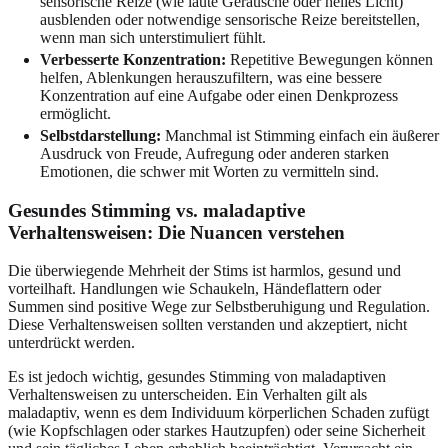
sensorische Reize (wie laute Geräusche oder helles Licht)
ausblenden oder notwendige sensorische Reize bereitstellen,
wenn man sich unterstimuliert fühlt.
Verbesserte Konzentration:
Repetitive Bewegungen können
helfen, Ablenkungen herauszufiltern, was eine bessere
Konzentration auf eine Aufgabe oder einen Denkprozess
ermöglicht.
Selbstdarstellung:
Manchmal ist Stimming einfach ein äußerer
Ausdruck von Freude, Aufregung oder anderen starken
Emotionen, die schwer mit Worten zu vermitteln sind.
Gesundes Stimming vs. maladaptive
Verhaltensweisen: Die Nuancen verstehen
Die überwiegende Mehrheit der Stims ist harmlos, gesund und
vorteilhaft. Handlungen wie Schaukeln, Händeflattern oder
Summen sind positive Wege zur Selbstberuhigung und Regulation.
Diese Verhaltensweisen sollten verstanden und akzeptiert, nicht
unterdrückt werden.
Es ist jedoch wichtig, gesundes Stimming von maladaptiven
Verhaltensweisen zu unterscheiden. Ein Verhalten gilt als
maladaptiv, wenn es dem Individuum körperlichen Schaden zufügt
(wie Kopfschlagen oder starkes Hautzupfen) oder seine Sicherheit