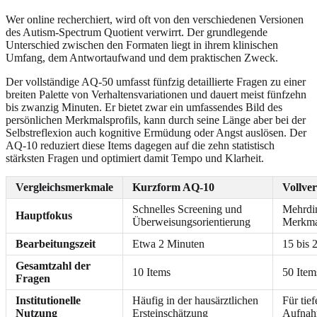
Wer online recherchiert, wird oft von den verschiedenen Versionen
des Autism-Spectrum Quotient verwirrt. Der grundlegende
Unterschied zwischen den Formaten liegt in ihrem klinischen
Umfang, dem Antwortaufwand und dem praktischen Zweck.
Der vollständige AQ-50 umfasst fünfzig detaillierte Fragen zu einer
breiten Palette von Verhaltensvariationen und dauert meist fünfzehn
bis zwanzig Minuten. Er bietet zwar ein umfassendes Bild des
persönlichen Merkmalsprofils, kann durch seine Länge aber bei der
Selbstreflexion auch kognitive Ermüdung oder Angst auslösen. Der
AQ-10 reduziert diese Items dagegen auf die zehn statistisch
stärksten Fragen und optimiert damit Tempo und Klarheit.
Vergleichsmerkmale
Kurzform AQ-10
Vollve
Schnelles Screening und
Mehrdi
Hauptfokus
Überweisungsorientierung
Merkma
Bearbeitungszeit
Etwa 2 Minuten
15 bis 
Gesamtzahl der
10 Items
50 Item
Fragen
Institutionelle
Häufig in der hausärztlichen
Für tief
Nutzung
Ersteinschätzung
Aufnah