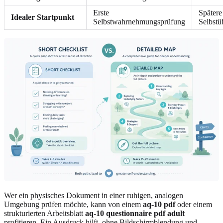
Erste
Spätere 
Idealer Startpunkt
Selbstwahrnehmungsprüfung
Selbstü
Wer ein physisches Dokument in einer ruhigen, analogen
Umgebung prüfen möchte, kann von einem
aq-10 pdf
oder einem
strukturierten Arbeitsblatt
aq-10 questionnaire pdf adult
profitieren. Ein Ausdruck hilft, ohne Bildschirmblendung und