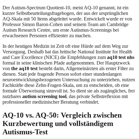
Der Autism-Spectrum Quotient-10, meist AQ-10 genannt, ist ein
kurzer Selbstbeurteilungsfragebogen, der aus der ursprünglichen
AQ-Skala mit 50 Items abgeleitet wurde. Entwickelt wurde er von
Professor Simon Baron-Cohen und seinem Team am Cambridge
Autism Research Centre, um erste Autismus-Screenings bei
erwachsenen Personen effizienter zu machen.
In der heutigen Medizin ist Zeit oft eine Hürde auf dem Weg zur
Versorgung. Deshalb hat das britische National Institute for Health
and Care Excellence (NICE) die Empfehlungen zum
aq10 test nhs
formal in seine klinischen Pfade aufgenommen. Der Hauptzweck
von
the aq10 test
besteht darin, Allgemeinärzten als erster Filter zu
dienen. Statt jede fragende Person sofort einer stundenlangen
neuroentwicklungsbezogenen Untersuchung zu unterziehen, nutzen
Fachkräfte diese Zehn-Fragen-Skala, um zu entscheiden, ob eine
formale Überweisung sinnvoll ist. So dient sie als zugängliches, frei
nutzbares
autism screening tool
, das private Selbstreflexion mit
professioneller medizinischer Beratung verbindet.
AQ-10 vs. AQ-50: Vergleich zwischen
Kurzbewertung und vollständigem
Autismus-Test