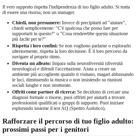
Il vero supporto rispetta l'indipendenza di tuo figlio adulto. Si tratta
di essere una risorsa, non un manager.
Chiedi, non presumere:
Invece di precipitarti ad "aiutare",
chiedi semplicemente: "C'è qualcosa che posso fare per
supportarti in questo?" o "Cosa renderebbe questa situazione
più facile per te?"
Rispetta i loro confini:
Se non vogliono parlarne o esplorarlo
ulteriormente, rispetta la loro decisione. È il loro percorso da
navigare al proprio ritmo.
Diventa un alleato:
Impara sulla neurodiversità (diversità
neurologica) e difendi l'accettazione. Aiuta a creare un
ambiente più accogliente quando ti visitano, magari abbassando
le luci, diminuendo la musica o non insistendo su riunioni
sociali lunghe e non strutturate.
Offriti come partner di ricerca:
Se decidono di cercare una
diagnosi formale o risorse, puoi offrirti per aiutarli a trovare
professionisti qualificati o gruppi di supporto. Puoi iniziare
esplorando insieme il
test AQ (Spettro Autistico)
.
Rafforzare il percorso di tuo figlio adulto:
prossimi passi per i genitori