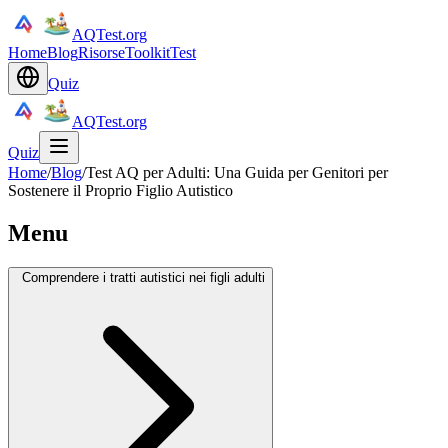
AQTest.org
Home
Blog
Risorse
Toolkit
Test
Quiz
AQTest.org
Quiz
Home
/
Blog
/
Test AQ per Adulti: Una Guida per Genitori per
Sostenere il Proprio Figlio Autistico
Menu
Comprendere i tratti autistici nei figli adulti