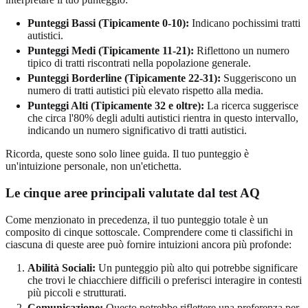
Punteggi Bassi (Tipicamente 0-10):
Indicano pochissimi tratti
autistici.
Punteggi Medi (Tipicamente 11-21):
Riflettono un numero
tipico di tratti riscontrati nella popolazione generale.
Punteggi Borderline (Tipicamente 22-31):
Suggeriscono un
numero di tratti autistici più elevato rispetto alla media.
Punteggi Alti (Tipicamente 32 e oltre):
La ricerca suggerisce
che circa l'80% degli adulti autistici rientra in questo intervallo,
indicando un numero significativo di tratti autistici.
Ricorda, queste sono solo linee guida. Il tuo punteggio è
un'intuizione personale, non un'etichetta.
Le cinque aree principali valutate dal test AQ
Come menzionato in precedenza, il tuo punteggio totale è un
composito di cinque sottoscale. Comprendere come ti classifichi in
ciascuna di queste aree può fornire intuizioni ancora più profonde:
Abilità Sociali:
Un punteggio più alto qui potrebbe significare
che trovi le chiacchiere difficili o preferisci interagire in contesti
più piccoli e strutturati.
Comunicazione:
Questo potrebbe riflettere una preferenza per