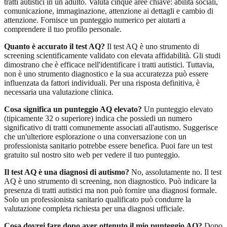
tratti autistici in un adulto. Valuta cinque aree chiave: abilità sociali,
comunicazione, immaginazione, attenzione ai dettagli e cambio di
attenzione. Fornisce un punteggio numerico per aiutarti a
comprendere il tuo profilo personale.
Quanto è accurato il test AQ?
Il test AQ è uno strumento di
screening scientificamente validato con elevata affidabilità. Gli studi
dimostrano che è efficace nell'identificare i tratti autistici. Tuttavia,
non è uno strumento diagnostico e la sua accuratezza può essere
influenzata da fattori individuali. Per una risposta definitiva, è
necessaria una valutazione clinica.
Cosa significa un punteggio AQ elevato?
Un punteggio elevato
(tipicamente 32 o superiore) indica che possiedi un numero
significativo di tratti comunemente associati all'autismo. Suggerisce
che un'ulteriore esplorazione o una conversazione con un
professionista sanitario potrebbe essere benefica. Puoi
fare un test
gratuito
sul nostro sito web per vedere il tuo punteggio.
Il test AQ è una diagnosi di autismo?
No, assolutamente no. Il test
AQ è uno strumento di screening, non diagnostico. Può indicare la
presenza di tratti autistici ma non può fornire una diagnosi formale.
Solo un professionista sanitario qualificato può condurre la
valutazione completa richiesta per una diagnosi ufficiale.
Cosa dovrei fare dopo aver ottenuto il mio punteggio AQ?
Dopo