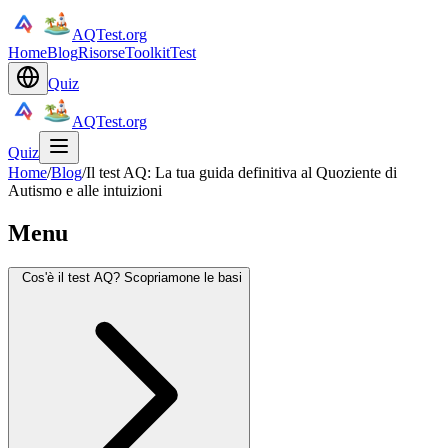
AQTest.org
Home
Blog
Risorse
Toolkit
Test
Quiz
AQTest.org
Quiz
Home
/
Blog
/
Il test AQ: La tua guida definitiva al Quoziente di
Autismo e alle intuizioni
Menu
Cos'è il test AQ? Scopriamone le basi