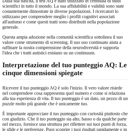
Dalla sua nascita, il test AQ è stato utilizzato in centinaia di studi
scientifici in tutto il mondo. La sua affidabilità e validità sono state
costantemente dimostrate in diverse popolazioni. I ricercatori lo
utilizzano per comprendere meglio i profili cognitivi associati
all'autismo e come questi tratti sono distribuiti nella popolazione
generale.
Questa ampia adozione nella comunità scientifica sottolinea il suo
valore come strumento di screening. Il suo uso continuato aiuta a
raffinare la nostra comprensione della neurodiversità e supporta
l'idea che i tratti autistici esistano su un continuum.
Interpretazione del tuo punteggio AQ: Le
cinque dimensioni spiegate
Ricevere il tuo punteggio AQ è solo l'inizio. Il vero valore risiede
nel comprendere cosa rappresenta quel numero e come si relaziona
alla tua esperienza di vita. Il tuo punteggio è un dato, un pezzo di un
puzzle molto più grande che è unicamente tuo.
È importante approcciare il tuo punteggio con curiosità piuttosto che
con giudizio. Che il tuo punteggio sia alto, basso o da qualche parte
nel mezzo, fornisce una struttura per riflettere sui tuoi punti di forza,
le sfide e le preferenze. Puoi
scoprire i tuoi risultati
rapidamente e in