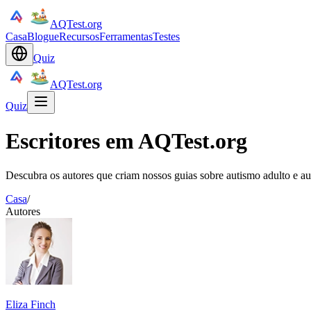
AQTest.org
Casa
Blogue
Recursos
Ferramentas
Testes
Quiz
AQTest.org
Quiz
Escritores em AQTest.org
Descubra os autores que criam nossos guias sobre autismo adulto e au
Casa
/
Autores
Eliza Finch