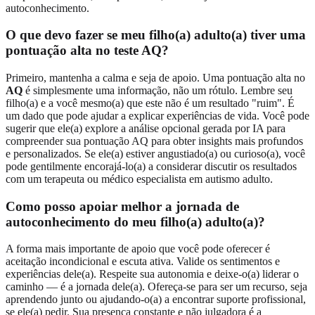
autoconhecimento.
O que devo fazer se meu filho(a) adulto(a) tiver uma
pontuação alta no teste AQ?
Primeiro, mantenha a calma e seja de apoio. Uma pontuação alta no
AQ
é simplesmente uma informação, não um rótulo. Lembre seu
filho(a) e a você mesmo(a) que este não é um resultado "ruim". É
um dado que pode ajudar a explicar experiências de vida. Você pode
sugerir que ele(a) explore a análise opcional gerada por IA para
compreender sua pontuação AQ
para obter insights mais profundos
e personalizados. Se ele(a) estiver angustiado(a) ou curioso(a), você
pode gentilmente encorajá-lo(a) a considerar discutir os resultados
com um terapeuta ou médico especialista em autismo adulto.
Como posso apoiar melhor a jornada de
autoconhecimento do meu filho(a) adulto(a)?
A forma mais importante de apoio que você pode oferecer é
aceitação incondicional e escuta ativa. Valide os sentimentos e
experiências dele(a). Respeite sua autonomia e deixe-o(a) liderar o
caminho — é a jornada dele(a). Ofereça-se para ser um recurso, seja
aprendendo junto ou ajudando-o(a) a encontrar suporte profissional,
se ele(a) pedir. Sua presença constante e não julgadora é a