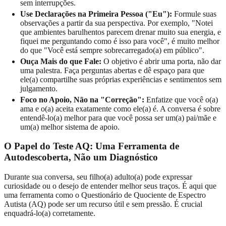
sem interrupções.
Use Declarações na Primeira Pessoa ("Eu"):
Formule suas
observações a partir da sua perspectiva. Por exemplo, "Notei
que ambientes barulhentos parecem drenar muito sua energia, e
fiquei me perguntando como é isso para você", é muito melhor
do que "Você está sempre sobrecarregado(a) em público".
Ouça Mais do que Fale:
O objetivo é abrir uma porta, não dar
uma palestra. Faça perguntas abertas e dê espaço para que
ele(a) compartilhe suas próprias experiências e sentimentos sem
julgamento.
Foco no Apoio, Não na "Correção":
Enfatize que você o(a)
ama e o(a) aceita exatamente como ele(a) é. A conversa é sobre
entendê-lo(a) melhor para que você possa ser um(a) pai/mãe e
um(a) melhor sistema de apoio.
O Papel do Teste AQ: Uma Ferramenta de
Autodescoberta, Não um Diagnóstico
Durante sua conversa, seu filho(a) adulto(a) pode expressar
curiosidade ou o desejo de entender melhor seus traços. É aqui que
uma ferramenta como o Questionário de Quociente de Espectro
Autista (AQ) pode ser um recurso útil e sem pressão. É crucial
enquadrá-lo(a) corretamente.