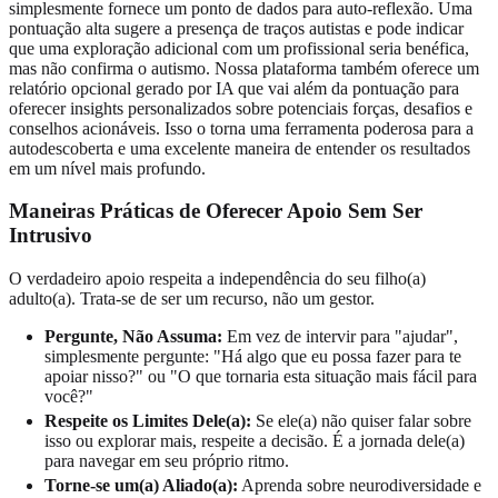
simplesmente fornece um ponto de dados para auto-reflexão. Uma
pontuação alta sugere a presença de traços autistas e pode indicar
que uma exploração adicional com um profissional seria benéfica,
mas não confirma o autismo. Nossa plataforma também oferece um
relatório opcional gerado por IA que vai além da pontuação para
oferecer insights personalizados sobre potenciais forças, desafios e
conselhos acionáveis. Isso o torna uma ferramenta poderosa para a
autodescoberta e uma excelente maneira de
entender os resultados
em um nível mais profundo.
Maneiras Práticas de Oferecer Apoio Sem Ser
Intrusivo
O verdadeiro apoio respeita a independência do seu filho(a)
adulto(a). Trata-se de ser um recurso, não um gestor.
Pergunte, Não Assuma:
Em vez de intervir para "ajudar",
simplesmente pergunte: "Há algo que eu possa fazer para te
apoiar nisso?" ou "O que tornaria esta situação mais fácil para
você?"
Respeite os Limites Dele(a):
Se ele(a) não quiser falar sobre
isso ou explorar mais, respeite a decisão. É a jornada dele(a)
para navegar em seu próprio ritmo.
Torne-se um(a) Aliado(a):
Aprenda sobre neurodiversidade e