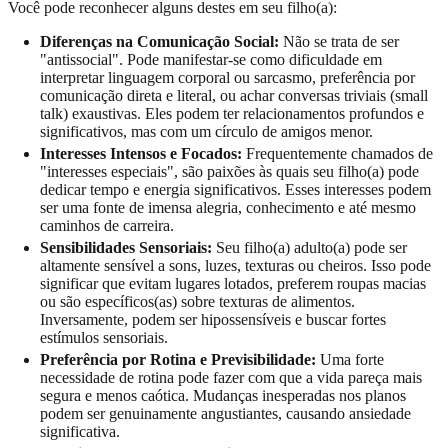
Você pode reconhecer alguns destes em seu filho(a):
Diferenças na Comunicação Social:
Não se trata de ser
"antissocial". Pode manifestar-se como dificuldade em
interpretar linguagem corporal ou sarcasmo, preferência por
comunicação direta e literal, ou achar conversas triviais (small
talk) exaustivas. Eles podem ter relacionamentos profundos e
significativos, mas com um círculo de amigos menor.
Interesses Intensos e Focados:
Frequentemente chamados de
"interesses especiais", são paixões às quais seu filho(a) pode
dedicar tempo e energia significativos. Esses interesses podem
ser uma fonte de imensa alegria, conhecimento e até mesmo
caminhos de carreira.
Sensibilidades Sensoriais:
Seu filho(a) adulto(a) pode ser
altamente sensível a sons, luzes, texturas ou cheiros. Isso pode
significar que evitam lugares lotados, preferem roupas macias
ou são específicos(as) sobre texturas de alimentos.
Inversamente, podem ser hipossensíveis e buscar fortes
estímulos sensoriais.
Preferência por Rotina e Previsibilidade:
Uma forte
necessidade de rotina pode fazer com que a vida pareça mais
segura e menos caótica. Mudanças inesperadas nos planos
podem ser genuinamente angustiantes, causando ansiedade
significativa.