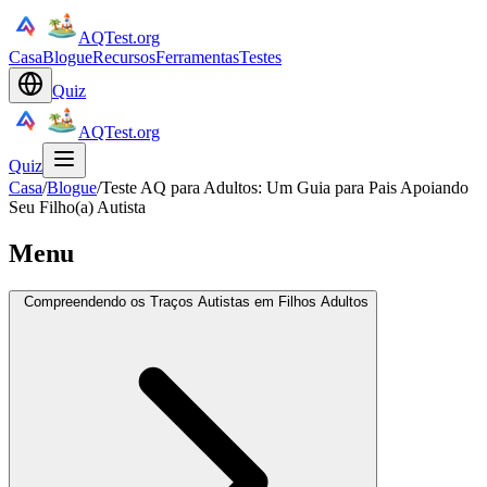
AQTest.org
Casa
Blogue
Recursos
Ferramentas
Testes
Quiz
AQTest.org
Quiz
Casa
/
Blogue
/
Teste AQ para Adultos: Um Guia para Pais Apoiando
Seu Filho(a) Autista
Menu
Compreendendo os Traços Autistas em Filhos Adultos