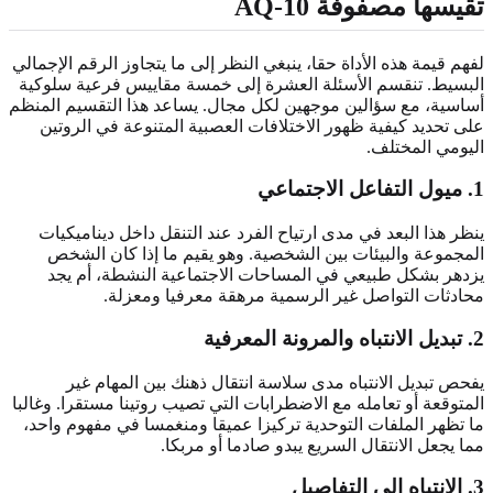
تقيسها مصفوفة AQ-10
لفهم قيمة هذه الأداة حقا، ينبغي النظر إلى ما يتجاوز الرقم الإجمالي
البسيط. تنقسم الأسئلة العشرة إلى خمسة مقاييس فرعية سلوكية
أساسية، مع سؤالين موجهين لكل مجال. يساعد هذا التقسيم المنظم
على تحديد كيفية ظهور الاختلافات العصبية المتنوعة في الروتين
اليومي المختلف.
1. ميول التفاعل الاجتماعي
ينظر هذا البعد في مدى ارتياح الفرد عند التنقل داخل ديناميكيات
المجموعة والبيئات بين الشخصية. وهو يقيم ما إذا كان الشخص
يزدهر بشكل طبيعي في المساحات الاجتماعية النشطة، أم يجد
محادثات التواصل غير الرسمية مرهقة معرفيا ومعزلة.
2. تبديل الانتباه والمرونة المعرفية
يفحص تبديل الانتباه مدى سلاسة انتقال ذهنك بين المهام غير
المتوقعة أو تعامله مع الاضطرابات التي تصيب روتينا مستقرا. وغالبا
ما تظهر الملفات التوحدية تركيزا عميقا ومنغمسا في مفهوم واحد،
مما يجعل الانتقال السريع يبدو صادما أو مربكا.
3. الانتباه إلى التفاصيل