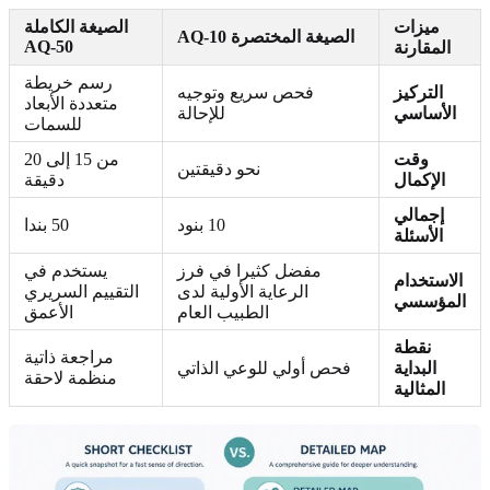
ميزات
الصيغة الكاملة
الصيغة المختصرة AQ-10
AQ-50
المقارنة
رسم خريطة
التركيز
فحص سريع وتوجيه
متعددة الأبعاد
الأساسي
للإحالة
للسمات
وقت
من 15 إلى 20
نحو دقيقتين
الإكمال
دقيقة
إجمالي
10 بنود
50 بندا
الأسئلة
مفضل كثيرا في فرز
يستخدم في
الاستخدام
الرعاية الأولية لدى
التقييم السريري
المؤسسي
الطبيب العام
الأعمق
نقطة
مراجعة ذاتية
البداية
فحص أولي للوعي الذاتي
منظمة لاحقة
المثالية