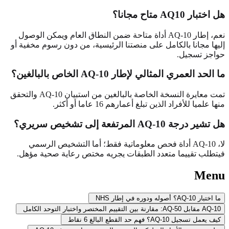
هل اختبار AQ10 متاح مجانا؟
نعم، إطار AQ-10 أداة متاحة ضمن النطاق العام ويمكن الوصول
إليها مجانا بالكامل على منصتنا الرئيسية، من دون رسوم مخفية أو
حواجز تسجيل.
ما الحد العمري المثالي لإطار AQ-10 الخاص بالبالغين؟
تمت معايرة النسخة الخاصة بالبالغين من استبيان AQ-10 والتحقق
منها علميا للأفراد الذين تبلغ أعمارهم 16 عاما أو أكثر.
هل تشير درجة AQ-10 المرتفعة إلى تشخيص سريري؟
لا، AQ-10 أداة فحص معلوماتية فقط؛ أما التشخيص الرسمي
فيتطلب تقييما متعدد الطبقات يجريه مختص رعاية صحية مؤهل.
Menu
ما اختبار AQ-10؟ أصوله ودوره في إطار NHS
AQ-10 مقابل AQ-50: مقارنة بين التقييم المختصر واختبار التوحد الكامل
كيف يعمل تسجيل AQ-10؟ فهم حد القطع البالغ 6 نقاط