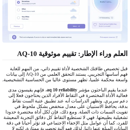
العلم وراء الإطار: تقييم موثوقية AQ-10
قبل تخصيص طاقتك الشخصية لأداة تقييم ذاتي، من المهم للغاية
فهم أساسها التجريبي. يستند التحقق العلمي من AQ-10 إلى بيانات
واسعة محكمة علميا، تظهر مستوى عاليا من الحساسية التشخيصية.
عندما يقيم الباحثون مؤشر
aq 10 reliability
، فإنهم يقيسون مدى
فعالية الأداة المختصرة في التقاط الأفراد الذين يحتاجون فعلا إلى
دعم سريري. وتظهر الدراسات أنه عند تطبيق عتبة الست نقاط
بدقة، يحافظ الاستبيان على معدل منخفض بشكل ملحوظ في
تفويت السمات ذات الصلة. ومع ذلك، فإن لكل أداة مختصرة حدودا
تشغيلية بطبيعتها. فهي لا تستطيع التقاط كل دقائق التجربة المعيشة
للفرد، كما أن عوامل مثل الإخفاء الاجتماعي قد تؤثر أحيانا في دقة
البيانات المبلغ عنها ذاتيا. لذلك فهو آلية تحضيرية ممتازة، لكنه لا