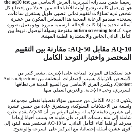
رسميا ضمن مساراته السريرية. الغرض الأساسي من
the aq10 test
هو أن يعمل كآلية ترشيح أولية للأطباء العامين. فبدلا من إخضاع كل
شخص لديه تساؤلات لتقييم نمائي عصبي طويل يستغرق ساعات،
يستخدم مقدمو الرعاية الصحية هذا المقياس المكون من عشرة
أسئلة لتحديد ما إذا كانت الإحالة الرسمية مبررة. وهو يعمل بصورة
جيدة كـ
autism screening tool
مفتوحة وسهلة الوصول، تربط بين
التأمل الذاتي الخاص والاستشارة الطبية المهنية.
AQ-10 مقابل AQ-50: مقارنة بين التقييم
المختصر واختبار التوحد الكامل
عند استكشاف الموارد المتاحة على الإنترنت، يشعر كثير من
الأشخاص بالارتباك بسبب الإصدارات المختلفة من Autism-Spectrum
Quotient. ويكمن الفرق الأساسي بين الصيغ البديلة في نطاقها
السريري، وعبء الإجابة، والغرض العملي منها.
يتكون AQ-50 الكامل من خمسين سؤالا تفصيليا تغطي مجموعة
واسعة من الاختلافات السلوكية، ويستغرق عادة من خمس عشرة
إلى عشرين دقيقة لإكماله. وعلى الرغم من أن AQ-50 يقدم نظرة
شاملة إلى ملف سمات الفرد، فإن طوله قد يسبب أحيانا إرهاقا
معرفيا أو قلقا أثناء التأمل الذاتي. أما AQ-10 فيختصر هذه البنود إلى
أقوى عشرة أسئلة إحصائيا، مع التركيز على السرعة والوضوح.