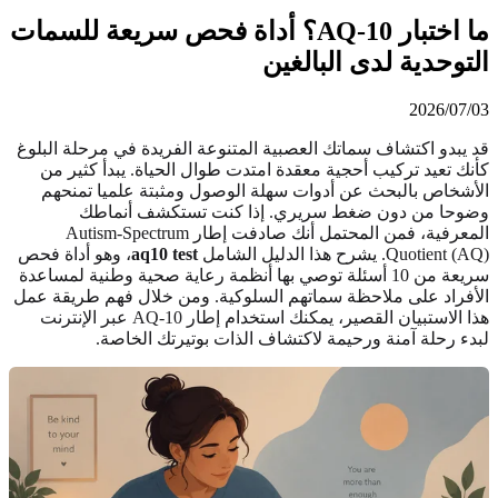
ما اختبار AQ-10؟ أداة فحص سريعة للسمات
التوحدية لدى البالغين
2026/07/03
قد يبدو اكتشاف سماتك العصبية المتنوعة الفريدة في مرحلة البلوغ
كأنك تعيد تركيب أحجية معقدة امتدت طوال الحياة. يبدأ كثير من
الأشخاص بالبحث عن أدوات سهلة الوصول ومثبتة علميا تمنحهم
وضوحا من دون ضغط سريري. إذا كنت تستكشف أنماطك
المعرفية، فمن المحتمل أنك صادفت إطار Autism-Spectrum
Quotient (AQ). يشرح هذا الدليل الشامل
aq10 test
، وهو أداة فحص
سريعة من 10 أسئلة توصي بها أنظمة رعاية صحية وطنية لمساعدة
الأفراد على ملاحظة سماتهم السلوكية. ومن خلال فهم طريقة عمل
هذا الاستبيان القصير، يمكنك استخدام
إطار AQ-10 عبر الإنترنت
لبدء رحلة آمنة ورحيمة لاكتشاف الذات بوتيرتك الخاصة.