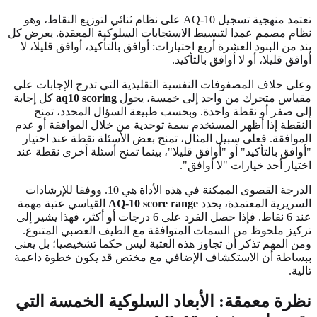
تعتمد منهجية تسجيل AQ-10 على نظام ثنائي لتوزيع النقاط، وهو
نظام مصمم عمدا لتبسيط الاستجابات السلوكية المعقدة. يعرض كل
بند من البنود العشرة أربع اختيارات: أوافق بالتأكيد، أوافق قليلا، لا
أوافق قليلا، أو لا أوافق بالتأكيد.
وعلى خلاف المصفوفات النفسية التقليدية التي تدرج الإجابات على
مقياس متحرك من واحد إلى خمسة، يحول
aq10 scoring
كل إجابة
إلى صفر أو نقطة واحدة. وبحسب طبيعة السؤال المحدد، تمنح
النقطة إذا أظهر المستخدم سمة توحدية من خلال الموافقة أو عدم
الموافقة. فعلى سبيل المثال، تمنح بعض الأسئلة نقطة عند اختيار
"أوافق بالتأكيد" أو "أوافق قليلا"، بينما تمنح أسئلة أخرى نقطة عند
اختيار أحد خيارات "لا أوافق".
الدرجة القصوى الممكنة في هذه الأداة هي 10. ووفقا للإرشادات
السريرية المعتمدة، يحدد
AQ-10 score range
القياسي عتبة مهمة
عند 6 نقاط. فإذا حصل الفرد على 6 درجات أو أكثر، فهذا يشير إلى
تركيز ملحوظ من السمات المتوافقة مع الطيف العصبي المتنوع.
ومن المهم تذكر أن تجاوز هذه العتبة ليس حكما تشخيصيا؛ بل يعني
ببساطة أن الاستكشاف الإضافي مع مختص قد يكون خطوة داعمة
تالية.
نظرة معمقة: الأبعاد السلوكية الخمسة التي