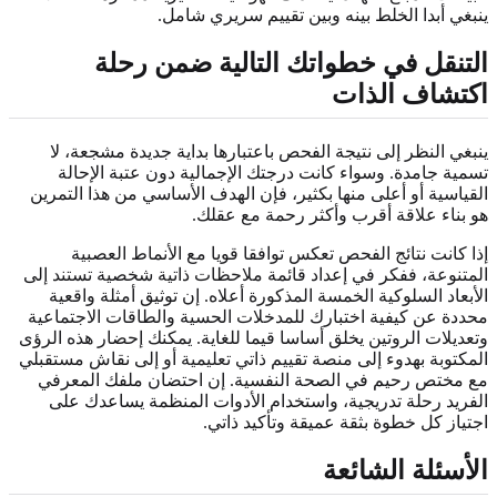
ينبغي أبدا الخلط بينه وبين تقييم سريري شامل.
التنقل في خطواتك التالية ضمن رحلة
اكتشاف الذات
ينبغي النظر إلى نتيجة الفحص باعتبارها بداية جديدة مشجعة، لا
تسمية جامدة. وسواء كانت درجتك الإجمالية دون عتبة الإحالة
القياسية أو أعلى منها بكثير، فإن الهدف الأساسي من هذا التمرين
هو بناء علاقة أقرب وأكثر رحمة مع عقلك.
إذا كانت نتائج الفحص تعكس توافقا قويا مع الأنماط العصبية
المتنوعة، ففكر في إعداد قائمة ملاحظات ذاتية شخصية تستند إلى
الأبعاد السلوكية الخمسة المذكورة أعلاه. إن توثيق أمثلة واقعية
محددة عن كيفية اختبارك للمدخلات الحسية والطاقات الاجتماعية
وتعديلات الروتين يخلق أساسا قيما للغاية. يمكنك إحضار هذه الرؤى
المكتوبة بهدوء إلى
منصة تقييم ذاتي تعليمية
أو إلى نقاش مستقبلي
مع مختص رحيم في الصحة النفسية. إن احتضان ملفك المعرفي
الفريد رحلة تدريجية، واستخدام الأدوات المنظمة يساعدك على
اجتياز كل خطوة بثقة عميقة وتأكيد ذاتي.
الأسئلة الشائعة