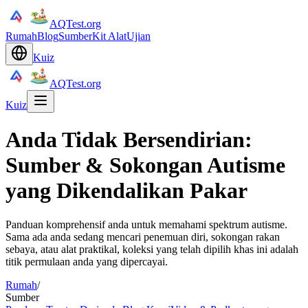
AQTest.org
Rumah
Blog
Sumber
Kit Alat
Ujian
Kuiz
AQTest.org
Kuiz
Anda Tidak Bersendirian:
Sumber & Sokongan Autisme
yang Dikendalikan Pakar
Panduan komprehensif anda untuk memahami spektrum autisme.
Sama ada anda sedang mencari penemuan diri, sokongan rakan
sebaya, atau alat praktikal, koleksi yang telah dipilih khas ini adalah
titik permulaan anda yang dipercayai.
Rumah
/
Sumber