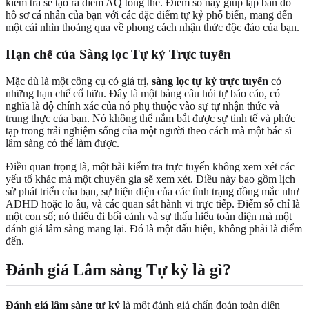
kiểm tra sẽ tạo ra điểm AQ tổng thể. Điểm số này giúp lập bản đồ
hồ sơ cá nhân của bạn với các đặc điểm tự kỷ phổ biến, mang đến
một cái nhìn thoáng qua về phong cách nhận thức độc đáo của bạn.
Hạn chế của Sàng lọc Tự kỷ Trực tuyến
Mặc dù là một công cụ có giá trị,
sàng lọc tự kỷ trực tuyến
có
những hạn chế cố hữu. Đây là một bảng câu hỏi tự báo cáo, có
nghĩa là độ chính xác của nó phụ thuộc vào sự tự nhận thức và
trung thực của bạn. Nó không thể nắm bắt được sự tinh tế và phức
tạp trong trải nghiệm sống của một người theo cách mà một bác sĩ
lâm sàng có thể làm được.
Điều quan trọng là, một bài kiểm tra trực tuyến không xem xét các
yếu tố khác mà một chuyên gia sẽ xem xét. Điều này bao gồm lịch
sử phát triển của bạn, sự hiện diện của các tình trạng đồng mắc như
ADHD hoặc lo âu, và các quan sát hành vi trực tiếp. Điểm số chỉ là
một con số; nó thiếu đi bối cảnh và sự thấu hiểu toàn diện mà một
đánh giá lâm sàng mang lại. Đó là một dấu hiệu, không phải là điểm
đến.
Đánh giá Lâm sàng Tự kỷ là gì?
Đánh giá lâm sàng tự kỷ
là một đánh giá chẩn đoán toàn diện