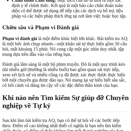
Chẩn đoán Lâm sàng:
Mục đích của nó là đưa ra một xác
định y tế chính thức. Kết quả là một báo cáo chẩn đoán toàn
diện có thể được sử dụng để tiếp cận các dịch vụ hỗ trợ, liệu
pháp và các biện pháp thích ứng tại nơi làm việc hoặc học tập.
Chiều sâu và Phạm vi Đánh giá
Phạm vi đánh giá
là một điểm khác biệt lớn khác. Bài kiểm tra AQ
là một bức ảnh chụp nhanh—một khảo sát tự thực hiện gồm 50 câu
hỏi, mất khoảng 15 phút. Nó cung cấp một góc nhìn duy nhất, tập
trung dựa trên đầu vào của riêng bạn.
Đánh giá lâm sàng là một bộ phim truyện. Đó là một quy trình kéo
dài nhiều giờ (thường là nhiều buổi) bao gồm quan sát trực tiếp,
xem xét lịch sử và nhiều công cụ đã được xác thực được thực hiện
bởi một chuyên gia được đào tạo. Nó mang lại sự hiểu biết sâu sắc,
có bối cảnh và đáng tin cậy về các đặc điểm thần kinh của bạn.
Khi nào nên Tìm kiếm Sự giúp đỡ Chuyên
nghiệp về Tự kỷ
Sau khi làm bài kiểm tra AQ, bạn có thể tự hỏi về các bước tiếp
theo. Điểm số cao không nhất thiết có nghĩa là bạn nên tìm kiếm
chẩn đoán, và điểm số thấp không làm mất đi trải nghiệm của bạn.