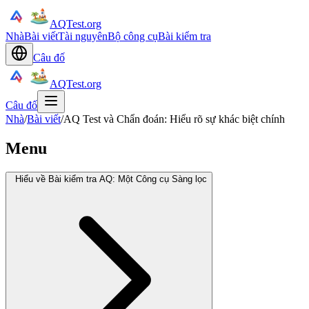
AQTest.org
Nhà
Bài viết
Tài nguyên
Bộ công cụ
Bài kiểm tra
Câu đố
AQTest.org
Câu đố
Nhà
/
Bài viết
/
AQ Test và Chẩn đoán: Hiểu rõ sự khác biệt chính
Menu
Hiểu về Bài kiểm tra AQ: Một Công cụ Sàng lọc