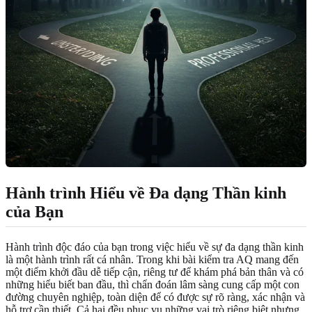
Hành trình Hiểu về Đa dạng Thần kinh
của Bạn
Hành trình độc đáo của bạn trong việc hiểu về sự đa dạng thần kinh
là một hành trình rất cá nhân. Trong khi bài kiểm tra AQ mang đến
một điểm khởi đầu dễ tiếp cận, riêng tư để khám phá bản thân và có
những hiểu biết ban đầu, thì chẩn đoán lâm sàng cung cấp một con
đường chuyên nghiệp, toàn diện để có được sự rõ ràng, xác nhận và
hỗ trợ cần thiết. Cả hai đều phục vụ những vai trò riêng biệt nhưng