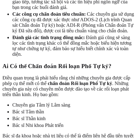
giao tiếp, tương tác xã hội và các tín hiệu phi ngôn ngữ của
bạn trong các buổi đánh giá.
Các công cụ chẩn đoán tiêu chuẩn:
Các chuyên gia sử dụng
các công cụ đã được xác thực như ADOS-2 (Lịch trình Quan
sát Chẩn đoán Tự kỷ) hoặc ADI-R (Phỏng vấn Chẩn đoán Tự
kỷ Đã sửa đổi), được coi là tiêu chuẩn vàng cho chẩn đoán.
Đánh giá các tình trạng đồng mắc:
Đánh giá cũng sẽ sàng
lọc các tình trạng khác có thể đồng mắc hoặc biểu hiện tương
tự như chứng tự kỷ, đảm bảo sự hiểu biết chính xác và toàn
diện.
Ai Có thể Chẩn đoán Rối loạn Phổ Tự kỷ?
Điều quan trọng là phải hiểu rằng chỉ những chuyên gia được cấp
phép cụ thể mới có thể
chẩn đoán Rối loạn Phổ Tự kỷ
. Những
chuyên gia này có chuyên môn được đào tạo về các rối loạn phát
triển thần kinh. Họ bao gồm:
Chuyên gia Tâm lý Lâm sàng
Bác sĩ Tâm thần
Bác sĩ Thần kinh
Bác sĩ Nhi khoa Phát triển
Bác sĩ đa khoa hoặc nhà trị liệu có thể là điểm liên hệ đầu tiên tuyệt