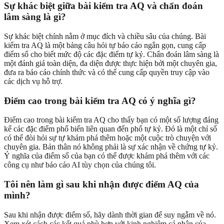
Sự khác biệt giữa bài kiểm tra AQ và chẩn đoán
lâm sàng là gì?
Sự khác biệt chính nằm ở mục đích và chiều sâu của chúng. Bài
kiểm tra AQ là một bảng câu hỏi tự báo cáo ngắn gọn, cung cấp
điểm số cho biết mức độ các đặc điểm tự kỷ. Chẩn đoán lâm sàng là
một đánh giá toàn diện, đa diện được thực hiện bởi một chuyên gia,
đưa ra báo cáo chính thức và có thể cung cấp quyền truy cập vào
các dịch vụ hỗ trợ.
Điểm cao trong bài kiểm tra AQ có ý nghĩa gì?
Điểm cao trong bài kiểm tra AQ cho thấy bạn có một số lượng đáng
kể các đặc điểm phổ biến liên quan đến phổ tự kỷ. Đó là một chỉ số
có thể đòi hỏi sự tự khám phá thêm hoặc một cuộc trò chuyện với
chuyên gia. Bản thân nó không phải là sự xác nhận về chứng tự kỷ.
Ý nghĩa của điểm số của bạn có thể được khám phá thêm với các
công cụ như
báo cáo AI tùy chọn
của chúng tôi.
Tôi nên làm gì sau khi nhận được điểm AQ của
mình?
Sau khi nhận được điểm số, hãy dành thời gian để suy ngẫm về nó.
Xem xét cách các kết quả phù hợp với kinh nghiệm cá nhân của