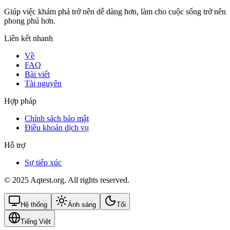
Giúp việc khám phá trở nên dễ dàng hơn, làm cho cuộc sống trở nên
phong phú hơn.
Liên kết nhanh
Về
FAQ
Bài viết
Tài nguyên
Hợp pháp
Chính sách bảo mật
Điều khoản dịch vụ
Hỗ trợ
Sự tiếp xúc
© 2025 Aqtest.org. All rights reserved.
Hệ thống
Ánh sáng
Tối
Tiếng Việt