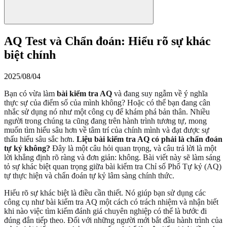
AQ Test và Chẩn đoán: Hiểu rõ sự khác
biệt chính
2025/08/04
Bạn có vừa làm
bài kiểm tra AQ
và đang suy ngẫm về ý nghĩa
thực sự của điểm số của mình không? Hoặc có thể bạn đang cân
nhắc sử dụng nó như một công cụ để khám phá bản thân. Nhiều
người trong chúng ta cũng đang trên hành trình tương tự, mong
muốn tìm hiểu sâu hơn về tâm trí của chính mình và đạt được sự
thấu hiểu sâu sắc hơn.
Liệu bài kiểm tra AQ có phải là chẩn đoán
tự kỷ không?
Đây là một câu hỏi quan trọng, và câu trả lời là một
lời khẳng định rõ ràng và đơn giản: không. Bài viết này sẽ làm sáng
tỏ sự khác biệt quan trọng giữa bài kiểm tra Chỉ số Phổ Tự kỷ (AQ)
tự thực hiện và chẩn đoán tự kỷ lâm sàng chính thức.
Hiểu rõ sự khác biệt là điều cần thiết. Nó giúp bạn sử dụng các
công cụ như bài kiểm tra AQ một cách có trách nhiệm và nhận biết
khi nào việc tìm kiếm đánh giá chuyên nghiệp có thể là bước đi
đúng đắn tiếp theo. Đối với những người mới bắt đầu hành trình của