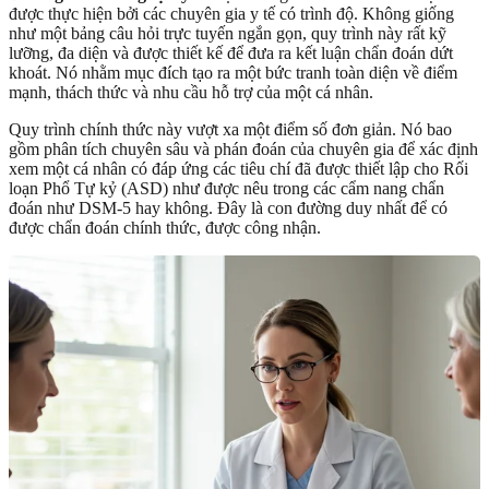
được thực hiện bởi các chuyên gia y tế có trình độ. Không giống
như một bảng câu hỏi trực tuyến ngắn gọn, quy trình này rất kỹ
lưỡng, đa diện và được thiết kế để đưa ra kết luận chẩn đoán dứt
khoát. Nó nhằm mục đích tạo ra một bức tranh toàn diện về điểm
mạnh, thách thức và nhu cầu hỗ trợ của một cá nhân.
Quy trình chính thức này vượt xa một điểm số đơn giản. Nó bao
gồm phân tích chuyên sâu và phán đoán của chuyên gia để xác định
xem một cá nhân có đáp ứng các tiêu chí đã được thiết lập cho Rối
loạn Phổ Tự kỷ (ASD) như được nêu trong các cẩm nang chẩn
đoán như DSM-5 hay không. Đây là con đường duy nhất để có
được chẩn đoán chính thức, được công nhận.