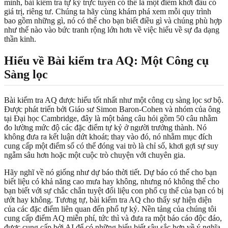
mình,
bài kiểm tra tự kỷ trực tuyến
có thể là một điểm khởi đầu có
giá trị, riêng tư. Chúng ta hãy cùng khám phá xem mỗi quy trình
bao gồm những gì, nó có thể cho bạn biết điều gì và chúng phù hợp
như thế nào vào bức tranh rộng lớn hơn về việc hiểu về sự đa dạng
thần kinh.
Hiểu về Bài kiểm tra AQ: Một Công cụ
Sàng lọc
Bài kiểm tra AQ được hiểu tốt nhất như một công cụ sàng lọc sơ bộ.
Được phát triển bởi Giáo sư Simon Baron-Cohen và nhóm của ông
tại Đại học Cambridge, đây là một bảng câu hỏi gồm 50 câu nhằm
đo lường mức độ các đặc điểm tự kỷ ở người trưởng thành. Nó
không đưa ra kết luận dứt khoát; thay vào đó, nó nhằm mục đích
cung cấp một điểm số có thể đóng vai trò là chỉ số, khơi gợi sự suy
ngẫm sâu hơn hoặc một cuộc trò chuyện với chuyên gia.
Hãy nghĩ về nó giống như dự báo thời tiết. Dự báo có thể cho bạn
biết liệu có khả năng cao mưa hay không, nhưng nó không thể cho
bạn biết với sự chắc chắn tuyệt đối liệu con phố cụ thể của bạn có bị
ướt hay không. Tương tự, bài kiểm tra AQ cho thấy sự hiện diện
của các đặc điểm liên quan đến phổ tự kỷ. Nền tảng của chúng tôi
cung cấp điểm AQ miễn phí, tức thì và đưa ra một báo cáo độc đáo,
được cung cấp bởi AI để có những hiểu biết sâu sắc hơn về ý nghĩa