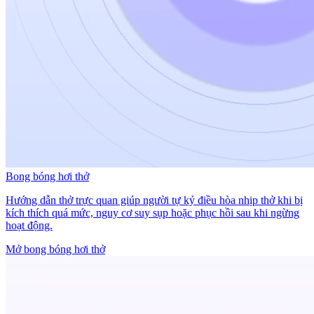
Bong bóng hơi thở
Hướng dẫn thở trực quan giúp người tự kỷ điều hòa nhịp thở khi bị
kích thích quá mức, nguy cơ suy sụp hoặc phục hồi sau khi ngừng
hoạt động.
Mở bong bóng hơi thở