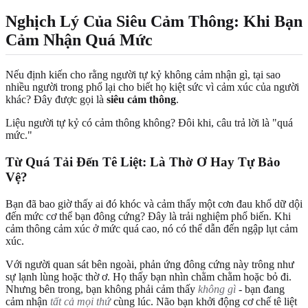
Nghịch Lý Của Siêu Cảm Thông: Khi Bạn
Cảm Nhận Quá Mức
Nếu định kiến cho rằng người tự kỷ không cảm nhận gì, tại sao
nhiều người trong phổ lại cho biết họ kiệt sức vì cảm xúc của người
khác? Đây được gọi là
siêu cảm thông
.
Liệu người tự kỷ có cảm thông không? Đôi khi, câu trả lời là "quá
mức."
Từ Quá Tải Đến Tê Liệt: Là Thờ Ơ Hay Tự Bảo
Vệ?
Bạn đã bao giờ thấy ai đó khóc và cảm thấy một cơn đau khổ dữ dội
đến mức cơ thể bạn đông cứng? Đây là trải nghiệm phổ biến. Khi
cảm thông cảm xúc ở mức quá cao, nó có thể dẫn đến ngập lụt cảm
xúc.
Với người quan sát bên ngoài, phản ứng đông cứng này trông như
sự lạnh lùng hoặc thờ ơ. Họ thấy bạn nhìn chằm chằm hoặc bỏ đi.
Nhưng bên trong, bạn không phải cảm thấy
không gì
- bạn đang
cảm nhận
tất cả mọi thứ
cùng lúc. Não bạn khởi động cơ chế tê liệt