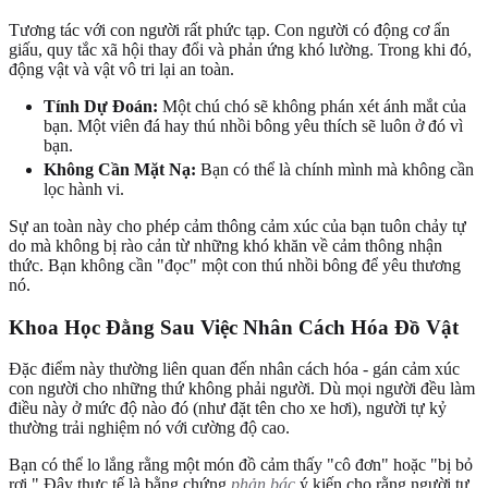
Tương tác với con người rất phức tạp. Con người có động cơ ẩn
giấu, quy tắc xã hội thay đổi và phản ứng khó lường. Trong khi đó,
động vật và vật vô tri lại an toàn.
Tính Dự Đoán:
Một chú chó sẽ không phán xét ánh mắt của
bạn. Một viên đá hay thú nhồi bông yêu thích sẽ luôn ở đó vì
bạn.
Không Cần Mặt Nạ:
Bạn có thể là chính mình mà không cần
lọc hành vi.
Sự an toàn này cho phép cảm thông cảm xúc của bạn tuôn chảy tự
do mà không bị rào cản từ những khó khăn về cảm thông nhận
thức. Bạn không cần "đọc" một con thú nhồi bông để yêu thương
nó.
Khoa Học Đằng Sau Việc Nhân Cách Hóa Đồ Vật
Đặc điểm này thường liên quan đến nhân cách hóa - gán cảm xúc
con người cho những thứ không phải người. Dù mọi người đều làm
điều này ở mức độ nào đó (như đặt tên cho xe hơi), người tự kỷ
thường trải nghiệm nó với cường độ cao.
Bạn có thể lo lắng rằng một món đồ cảm thấy "cô đơn" hoặc "bị bỏ
rơi." Đây thực tế là bằng chứng
phản bác
ý kiến cho rằng người tự