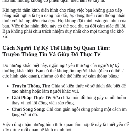
nào sai, nhưng không có phiên dịch, hiểu lầm sẽ xảy ra.
Khi người thần kinh điển hình cho rằng việc bạn không giao tiếp
bằng mắt nghĩa là bạn đang nói dối,
họ
đang thiếu cảm thông nhận
thức với trải nghiệm của
bạn
. Họ không đặt mình vào góc nhìn của
bạn. Việc thừa nhận điều này có thể xoa dịu cả đời cảm giác tội lỗi.
Bạn không phải chịu trách nhiệm duy nhất cho mọi tương tác khó
xử.
Cách Người Tự Kỷ Thể Hiện Sự Quan Tâm:
Truyền Thông Tin Và Giúp Đỡ Thực Tế
Do những khác biệt này, ngôn ngữ yêu thương của người tự kỷ
thường khác biệt. Bạn có thể không ôm người khác (điều có thể là
cực hình giác quan), nhưng có thể thể hiện sự cảm thông bằng:
Truyền Thông Tin:
Chia sẻ kiến thức về sở thích đặc biệt để
xao nhãng hoặc làm người khác vui.
Giải Pháp Thực Tế:
Sửa chữa món đồ hỏng gây ra nỗi buồn
thay vì nói lời động viên sáo rỗng.
Chơi Song Song:
Chỉ đơn giản ngồi cùng phòng một cách im
lặng với ai đó.
Việc công nhận những hình thức quan tâm hợp lệ này là thiết yếu để
xây dựng mối quan hệ lành mạnh hơn.