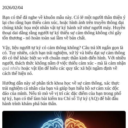
2026/02/04
Bạn có thể đã nghe về khuôn mẫu này. Có lẽ một người thân thiện ý
lại cho rằng bạn thiếu cảm xúc, hoặc hình ảnh trên truyền thông đại
chúng khắc họa một nhân vật tự kỷ hành xử như người máy. Huyền
thoại dai dẳng rằng người tự kỷ thiếu sự cảm thông không chỉ gây
tổn thương - nó hoàn toàn sai lầm về bản chất.
Vậy, liệu người tự kỷ có cảm thông không? Câu trả lời ngắn gọn là
có. Tuy nhiên, cách bạn trải nghiệm, xử lý và biểu đạt sự cảm thông
đó có thể khác biệt so với chuẩn mực thần kinh điển hình. Với nhiều
người, thách thức không nằm ở việc thiếu cảm xúc - mà là cảm nhận
quá nhiều
hoặc vật lộn để hiểu các quy tắc xã hội ngầm định về
cách thể hiện nó.
Hướng dẫn này sẽ phân tích khoa học về sự cảm thông, xác thực
trải nghiệm cá nhân của bạn và giúp bạn hiểu hồ sơ cảm xúc độc
đáo của mình. Nếu tò mò về vị trí các đặc điểm của bạn trong phổ
tự kỷ, bạn có thể
làm bài kiểm tra Chỉ số Tự kỷ (AQ)
để bắt đầu
hành trình khám phá bản thân.