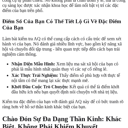
công cụ tự phản chiếu. Nó không phải là chẩn đoán y tế, mà là công
cụ sàng lọc được xác nhận khoa học để làm nổi bật vị trí các đặc
điểm của bạn trên phổ.
Điểm Số Của Bạn Có Thể Tiết Lộ Gì Về Đặc Điểm
Của Bạn
Làm bài kiểm tra AQ có thể cung cấp cách có cấu trúc để xem xét
hành vi của bạn. Nó đánh giá nhiều lĩnh vực, bao gồm kỹ năng xã
hội và chuyển đổi tập trung - liên quan trực tiếp đến cách bạn trải
nghiệm cảm thông.
Nhận Diện Mẫu Hình:
Xem liệu ma sát xã hội của bạn có
phải là mẫu hình nhất quán thay vì các sự cố riêng lẻ.
Xác Thực Trải Nghiệm:
Thấy điểm số phù hợp với thực tế
nội tâm có thể mang lại xác thực mạnh mẽ.
Khởi Đầu Cuộc Trò Chuyện:
Kết quả có thể là điểm khởi
đầu hữu ích nếu bạn quyết định nói chuyện với nhà trị liệu.
Kiểm tra đặc điểm của bạn với
đánh giá AQ
này để có bức tranh rõ
ràng hơn về hồ sơ thần kinh khác biệt của bạn.
Chào Đón Sự Đa Dạng Thần Kinh: Khác
Biệt, Không Phải Khiếm Khuyết