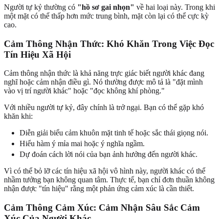
Người tự kỷ thường có
"hồ sơ gai nhọn"
về hai loại này. Trong khi
một mặt có thể thấp hơn mức trung bình, mặt còn lại có thể cực kỳ
cao.
Cảm Thông Nhận Thức: Khó Khăn Trong Việc Đọc
Tín Hiệu Xã Hội
Cảm thông nhận thức là khả năng trực giác biết người khác đang
nghĩ hoặc cảm nhận điều gì. Nó thường được mô tả là "đặt mình
vào vị trí người khác" hoặc "đọc không khí phòng."
Với nhiều người tự kỷ, đây chính là trở ngại. Bạn có thể gặp khó
khăn khi:
Diễn giải biểu cảm khuôn mặt tinh tế hoặc sắc thái giọng nói.
Hiểu hàm ý mỉa mai hoặc ý nghĩa ngầm.
Dự đoán cách lời nói của bạn ảnh hưởng đến người khác.
Vì có thể bỏ lỡ các tín hiệu xã hội vô hình này, người khác có thể
nhầm tưởng bạn không quan tâm. Thực tế, bạn chỉ đơn thuần không
nhận được "tín hiệu" rằng một phản ứng cảm xúc là cần thiết.
Cảm Thông Cảm Xúc: Cảm Nhận Sâu Sắc Cảm
Xúc Của Người Khác