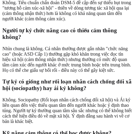
Không. Tiêu chuẩn chẩn đoán DSM-5 đề cập đến sự thiếu hụt trong
"tương hỗ cảm xúc-xã hội" - thiên về dòng tương tác xã hội qua lại
(cảm thông nhận thức) hơn là không có khả năng quan tâm đến
người khác (cảm thông cảm xúc).
Người tự kỷ chức năng cao có thiếu cảm thông
không?
Nhìn chung là không. Cá nhân thường được gắn nhãn "chức năng
cao" (hoặc ASD Cấp 1) thường gặp khó khăn trong việc đọc tín
hiệu xã hội (cảm thông nhận thức) nhưng thường có mức độ quan
tâm cảm xúc đến người khác ở mức trung bình hoặc trên trung bình.
Họ có thể che giấu sự bối rối - điều này có thể gây kiệt sức.
Tự kỷ có giống như rối loạn nhân cách chống đối xã
hội (sociopathy) hay ái kỷ không?
Không. Sociopathy (Rối loạn nhân cách chống đối xã hội) và Ái kỷ
liên quan đến việc thiếu quan tâm đến người khác hoặc ý định thao
túng. Người tự kỷ thường quan tâm sâu sắc nhưng có thể không biết
cách thể hiện điều đó về mặt xã hội. Ý định đằng sau hành vi về cơ
bản là khác biệt.
Kỹ năng cảm thông có thể học được không?