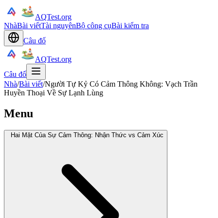
AQTest.org
Nhà
Bài viết
Tài nguyên
Bộ công cụ
Bài kiểm tra
Câu đố
AQTest.org
Câu đố
Nhà
/
Bài viết
/
Người Tự Kỷ Có Cảm Thông Không: Vạch Trần
Huyền Thoại Về Sự Lạnh Lùng
Menu
Hai Mặt Của Sự Cảm Thông: Nhận Thức vs Cảm Xúc