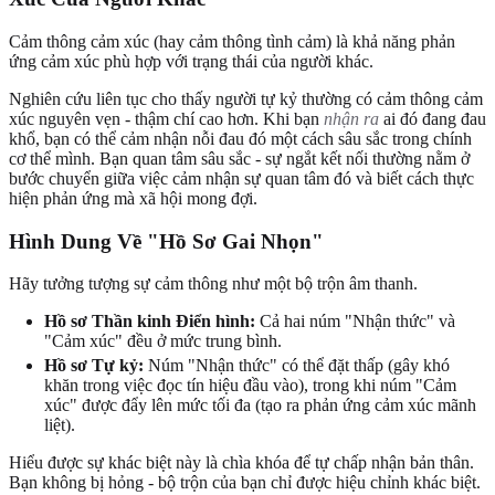
Cảm thông cảm xúc (hay cảm thông tình cảm) là khả năng phản
ứng cảm xúc phù hợp với trạng thái của người khác.
Nghiên cứu liên tục cho thấy người tự kỷ thường có cảm thông cảm
xúc nguyên vẹn - thậm chí cao hơn. Khi bạn
nhận ra
ai đó đang đau
khổ, bạn có thể cảm nhận nỗi đau đó một cách sâu sắc trong chính
cơ thể mình. Bạn quan tâm sâu sắc - sự ngắt kết nối thường nằm ở
bước chuyển giữa việc cảm nhận sự quan tâm đó và biết cách thực
hiện phản ứng mà xã hội mong đợi.
Hình Dung Về "Hồ Sơ Gai Nhọn"
Hãy tưởng tượng sự cảm thông như một bộ trộn âm thanh.
Hồ sơ Thần kinh Điển hình:
Cả hai núm "Nhận thức" và
"Cảm xúc" đều ở mức trung bình.
Hồ sơ Tự kỷ:
Núm "Nhận thức" có thể đặt thấp (gây khó
khăn trong việc đọc tín hiệu đầu vào), trong khi núm "Cảm
xúc" được đẩy lên mức tối đa (tạo ra phản ứng cảm xúc mãnh
liệt).
Hiểu được sự khác biệt này là chìa khóa để tự chấp nhận bản thân.
Bạn không bị hỏng - bộ trộn của bạn chỉ được hiệu chỉnh khác biệt.