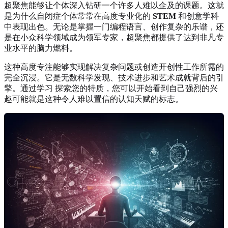
超聚焦能够让个体深入钻研一个许多人难以企及的课题。这就
是为什么自闭症个体常常在高度专业化的
STEM
和创意学科
中表现出色。无论是掌握一门编程语言、创作复杂的乐谱，还
是在小众科学领域成为领军专家，超聚焦都提供了达到非凡专
业水平的脑力燃料。
这种高度专注能够实现解决复杂问题或创造开创性工作所需的
完全沉浸。它是无数科学发现、技术进步和艺术成就背后的引
擎。通过学习
探索您的特质
，您可以开始看到自己强烈的兴
趣可能就是这种令人难以置信的认知天赋的标志。