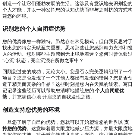
创造一个让它们蓬勃发展的生活。这涉及有意识地去识别您的
个人才能，并以一种发挥您的认知优势而非与之对抗的方式构
建您的环境。
识别您的个人自闭症优势
您的优势像您一样独特。虽然存在常见模式，但自我反思对于
找出您的特定天赋至关重要。思考那些让您感到精力充沛和投
入的活动。您对哪些主题感到无止境地着迷？您何时曾体验过
“心流”状态，完全沉浸在所做之事中？
回顾您过去的成功，无论大小。您是否以完美逻辑组织了一个
项目？您是否发现了一个其他人都没有发现的错误？您是否创
造了精美而复杂的作品？这些时刻是您内在天赋的线索。写日
记记录这些经历可以帮助您清晰地描绘您的
个人自闭症优
势
，并充满信心地
开启您的自我发现之旅
。
创造支持您优势的环境
一旦您了解了自己的优势，您就可以开始塑造您的世界以
支
持您的优势
。这意味着最大限度地减少压力源，并最大限度地
发挥您的才能。对于感官敏感度高的人来说，这可能意味着在