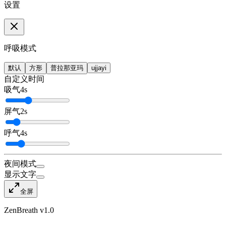
设置
呼吸模式
默认
方形
普拉那亚玛
ujjayi
自定义时间
吸气
4
s
屏气
2
s
呼气
4
s
夜间模式
显示文字
全屏
ZenBreath v1.0