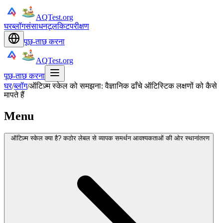
AQTest.org
घर
ब्लॉग
संसाधन
टूलकिट
परीक्षण
पूछ-ताछ करना
AQTest.org
पूछ-ताछ करना
घर
/
ब्लॉग
/
ऑटिज़्म स्केल को समझना: वैज्ञानिक ढाँचे ऑटिस्टिक लक्षणों को कैसे
मापते हैं
Menu
ऑटिज़्म स्केल क्या है? कठोर लेबल से व्यापक समर्थन आवश्यकताओं की ओर स्थानांतरण