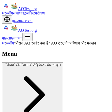
AQTest.org
घर
ब्लॉग
संसाधन
टूलकिट
परीक्षण
पूछ-ताछ करना
AQTest.org
पूछ-ताछ करना
घर
/
ब्लॉग
/
औसत AQ स्कोर क्या है? AQ टेस्ट के परिणाम और मतलब
Menu
"औसत" और "सामान्य" AQ टेस्ट स्कोर समझना