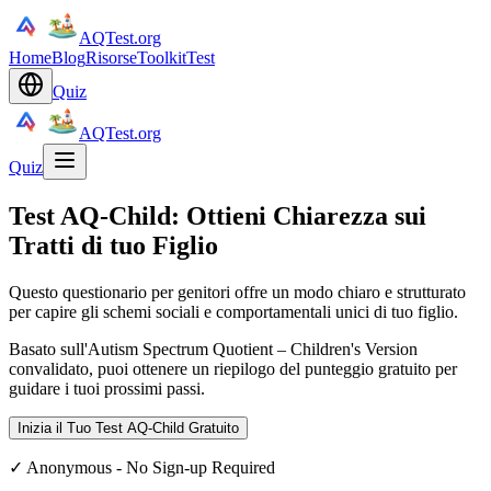
AQTest.org
Home
Blog
Risorse
Toolkit
Test
Quiz
AQTest.org
Quiz
Test AQ-Child: Ottieni Chiarezza sui
Tratti di tuo Figlio
Questo questionario per genitori offre un modo chiaro e strutturato
per capire gli schemi sociali e comportamentali unici di tuo figlio.
Basato sull'Autism Spectrum Quotient – Children's Version
convalidato, puoi ottenere un riepilogo del punteggio gratuito per
guidare i tuoi prossimi passi.
Inizia il Tuo Test AQ-Child Gratuito
✓
Anonymous - No Sign-up Required