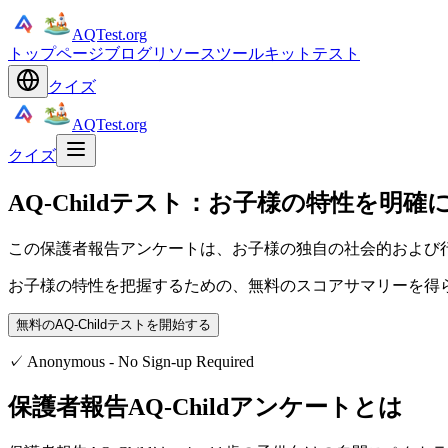
AQTest.org
トップページ
ブログ
リソース
ツールキット
テスト
クイズ
AQTest.org
クイズ
AQ-Childテスト：お子様の特性を明確
この保護者報告アンケートは、お子様の独自の社会的および
お子様の特性を把握するための、無料のスコアサマリーを得
無料のAQ-Childテストを開始する
✓
Anonymous - No Sign-up Required
保護者報告AQ-Childアンケートとは