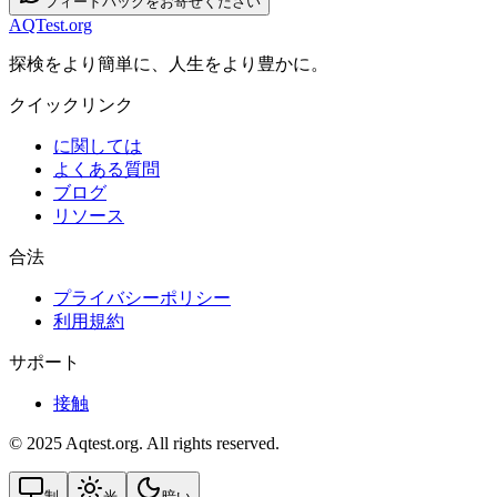
フィードバックをお寄せください
AQTest.org
探検をより簡単に、人生をより豊かに。
クイックリンク
に関しては
よくある質問
ブログ
リソース
合法
プライバシーポリシー
利用規約
サポート
接触
© 2025 Aqtest.org. All rights reserved.
制
光
暗い