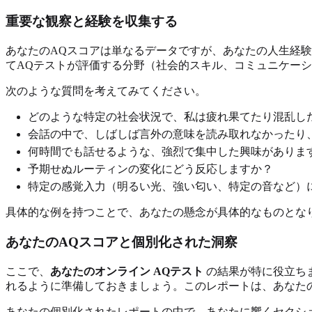
重要な観察と経験を収集する
あなたのAQスコアは単なるデータですが、あなたの人生経
てAQテストが評価する分野（社会的スキル、コミュニケー
次のような質問を考えてみてください。
どのような特定の社会状況で、私は疲れ果てたり混乱し
会話の中で、しばしば言外の意味を読み取れなかったり
何時間でも話せるような、強烈で集中した興味がありま
予期せぬルーティンの変化にどう反応しますか？
特定の感覚入力（明るい光、強い匂い、特定の音など）
具体的な例を持つことで、あなたの懸念が具体的なものとな
あなたのAQスコアと個別化された洞察
ここで、
あなたのオンライン AQテスト
の結果が特に役立ち
れるように準備しておきましょう。このレポートは、あなた
あなたの個別化されたレポート
の中で、あなたに響くセクシ