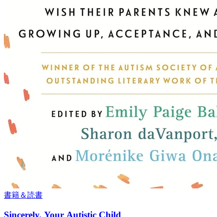
書籍＆読書
Sincerely, Your Autistic Child