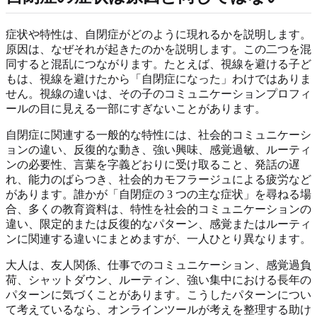
症状や特性は、自閉症がどのように現れるかを説明します。
原因は、なぜそれが起きたのかを説明します。この二つを混
同すると混乱につながります。たとえば、視線を避ける子ど
もは、視線を避けたから「自閉症になった」わけではありま
せん。視線の違いは、その子のコミュニケーションプロフィ
ールの目に見える一部にすぎないことがあります。
自閉症に関連する一般的な特性には、社会的コミュニケーシ
ョンの違い、反復的な動き、強い興味、感覚過敏、ルーティ
ンの必要性、言葉を字義どおりに受け取ること、発話の遅
れ、能力のばらつき、社会的カモフラージュによる疲労など
があります。誰かが「自閉症の 3 つの主な症状」を尋ねる場
合、多くの教育資料は、特性を社会的コミュニケーションの
違い、限定的または反復的なパターン、感覚またはルーティ
ンに関連する違いにまとめますが、一人ひとり異なります。
大人は、友人関係、仕事でのコミュニケーション、感覚過負
荷、シャットダウン、ルーティン、強い集中における長年の
パターンに気づくことがあります。こうしたパターンについ
て考えているなら、オンラインツールが考えを整理する助け