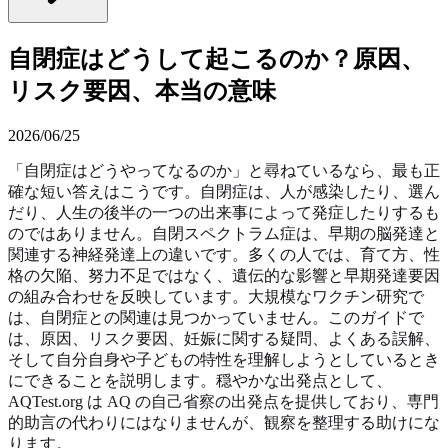
自閉症はどうして起こるのか？原因、
リスク要因、本当の意味
2026/06/25
「自閉症はどうやってなるのか」と尋ねているなら、最も正
確な短い答えはこうです。自閉症は、人が感染したり、選ん
だり、人生の後半の一つの出来事によって発症したりするも
のではありません。自閉スペクトラム症は、早期の脳発達と
関連する神経発達上の違いです。多くの人では、育て方、性
格の欠陥、努力不足ではなく、遺伝的な影響と早期発達要因
の組み合わせを反映しています。大規模なワクチン研究で
は、自閉症との関連は見つかっていません。このガイドで
は、原因、リスク要因、妊娠に関する疑問、よくある誤解、
そして自分自身や子どもの特性を理解しようとしているとき
にできることを説明します。穏やかな出発点として、
AQTest.org は
AQ の自己省察の出発点
を提供しており、専門
的助言の代わりにはなりませんが、観察を整理する助けにな
ります。