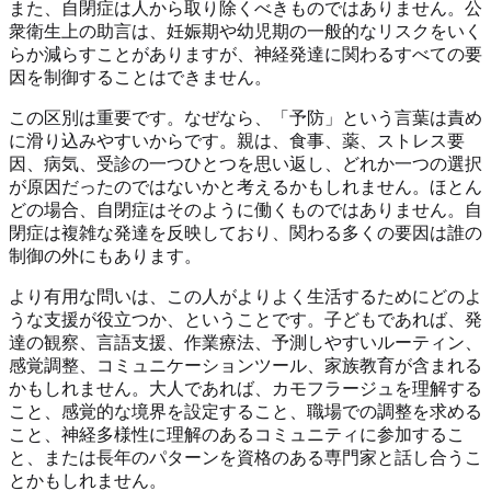
また、自閉症は人から取り除くべきものではありません。公
衆衛生上の助言は、妊娠期や幼児期の一般的なリスクをいく
らか減らすことがありますが、神経発達に関わるすべての要
因を制御することはできません。
この区別は重要です。なぜなら、「予防」という言葉は責め
に滑り込みやすいからです。親は、食事、薬、ストレス要
因、病気、受診の一つひとつを思い返し、どれか一つの選択
が原因だったのではないかと考えるかもしれません。ほとん
どの場合、自閉症はそのように働くものではありません。自
閉症は複雑な発達を反映しており、関わる多くの要因は誰の
制御の外にもあります。
より有用な問いは、この人がよりよく生活するためにどのよ
うな支援が役立つか、ということです。子どもであれば、発
達の観察、言語支援、作業療法、予測しやすいルーティン、
感覚調整、コミュニケーションツール、家族教育が含まれる
かもしれません。大人であれば、カモフラージュを理解する
こと、感覚的な境界を設定すること、職場での調整を求める
こと、神経多様性に理解のあるコミュニティに参加するこ
と、または長年のパターンを資格のある専門家と話し合うこ
とかもしれません。