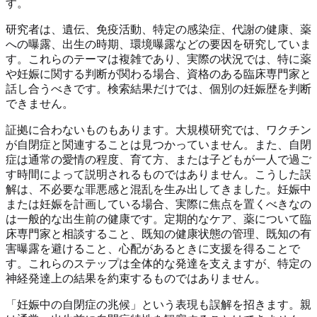
す。
研究者は、遺伝、免疫活動、特定の感染症、代謝の健康、薬
への曝露、出生の時期、環境曝露などの要因を研究していま
す。これらのテーマは複雑であり、実際の状況では、特に薬
や妊娠に関する判断が関わる場合、資格のある臨床専門家と
話し合うべきです。検索結果だけでは、個別の妊娠歴を判断
できません。
証拠に合わないものもあります。大規模研究では、ワクチン
が自閉症と関連することは見つかっていません。また、自閉
症は通常の愛情の程度、育て方、または子どもが一人で過ご
す時間によって説明されるものではありません。こうした誤
解は、不必要な罪悪感と混乱を生み出してきました。妊娠中
または妊娠を計画している場合、実際に焦点を置くべきなの
は一般的な出生前の健康です。定期的なケア、薬について臨
床専門家と相談すること、既知の健康状態の管理、既知の有
害曝露を避けること、心配があるときに支援を得ることで
す。これらのステップは全体的な発達を支えますが、特定の
神経発達上の結果を約束するものではありません。
「妊娠中の自閉症の兆候」という表現も誤解を招きます。親