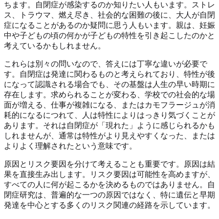
ちます。自閉症が感染するのか知りたい人もいます。ストレ
ス、トラウマ、燃え尽き、社会的な困難の後に、大人が自閉
症になることがあるのか疑問に思う人もいます。親は、妊娠
中や子どもの頃の何かが子どもの特性を引き起こしたのかと
考えているかもしれません。
これらは別々の問いなので、答えには丁寧な違いが必要で
す。自閉症は発達に関わるものと考えられており、特性が後
になって認識される場合でも、その基盤は人生の早い時期に
存在します。求められることが変わる、学校での社会的な場
面が増える、仕事が複雑になる、またはカモフラージュが消
耗的になるにつれて、人は特性によりはっきり気づくことが
あります。それは自閉症が「現れた」ように感じられるかも
しれませんが、通常は特性がより見えやすくなった、または
よりよく理解されたという意味です。
原因とリスク要因を分けて考えることも重要です。原因は結
果を直接生み出します。リスク要因は可能性を高めますが、
すべての人に何が起こるかを決めるものではありません。自
閉症研究は、普遍的な一つの原因ではなく、特に遺伝と早期
発達を中心とする多くのリスク関連の経路を示しています。