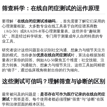
筛查科学：在线自闭症测试的运作原理
要理解「
在线自闭症测试准确吗
」，首先需要了解它们采用的
心理测量框架。大多数专业在线工具基于自闭症谱系商数
（AQ-50）或RAADS-R等心理测量量表。这些并非"趣味测
试"，而是经过科学研发、专门用于测量成年人自闭特质的专
业工具。
研究者设计这些问题旨在识别社交沟通、想象力与细节关注方
面的模式。当你参加
优质在线自闭症测试
时，算法会根据加权
量表计算你的回答。例如AQ-50聚焦五个维度：社交技能、注
意力转换、沟通能力、想象力与细节关注。这些工具如同精密
的"镜子"，通过临床视角映射出你的行为倾向。
这些测试可信吗？理解筛查与诊断的区别
最常被问及的问题是：
是否存在可作为医疗记录的在线自闭症
测试
？简答是否。每个使用者都必须理解"筛查"与"诊断"在医
学和法律层面的根本区别。