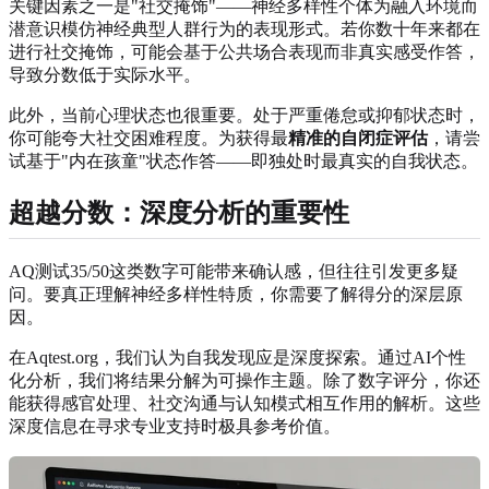
关键因素之一是"社交掩饰"——神经多样性个体为融入环境而
潜意识模仿神经典型人群行为的表现形式。若你数十年来都在
进行社交掩饰，可能会基于公共场合表现而非真实感受作答，
导致分数低于实际水平。
此外，当前心理状态也很重要。处于严重倦怠或抑郁状态时，
你可能夸大社交困难程度。为获得最
精准的自闭症评估
，请尝
试基于"内在孩童"状态作答——即独处时最真实的自我状态。
超越分数：深度分析的重要性
AQ测试35/50这类数字可能带来确认感，但往往引发更多疑
问。要真正理解神经多样性特质，你需要了解得分的深层原
因。
在Aqtest.org，我们认为自我发现应是深度探索。通过AI个性
化分析，我们将结果分解为可操作主题。除了数字评分，你还
能获得感官处理、社交沟通与认知模式相互作用的解析。这些
深度信息在寻求专业支持时极具参考价值。