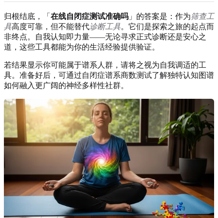
归根结底，「
在线自闭症测试准确吗
」的答案是：作为
筛查工
具
高度可靠，但不能替代
诊断工具
。它们是探索之旅的起点而
非终点。自我认知即力量——无论寻求正式诊断还是安心之
道，这些工具都能为你的生活经验提供验证。
若结果显示你可能属于谱系人群，请将之视为自我调适的工
具。准备好后，可通过
自闭症谱系商数测试
了解独特认知图谱
如何融入更广阔的神经多样性社群。