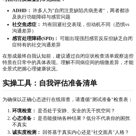
ADHD：
许多人为"自闭注意缺陷共病患者"，两者都涉
及执行功能障碍与感官问题
社交焦虑症：
均有回避社交表现，但动机不同（恐惧vs
沟通差异）
感官处理障碍(SPD)：
可能出现强烈感官反应但缺乏自闭
症特有的社交沟通差异
在形成最终自我认知前，建议通过
自闭症状检查清单
观察这些
特质在日常中的具体表现。理解不同病症间的细微差异，才能
全景式把握心理健康状况。
实操工具：自我评估准备清单
为确保以正确心态进行在线筛查，请遵循"测试准备"检查表：
环境检查：
是否处于安静、安全的无干扰空间？
心态准备：
是否能接纳各种结果？低分不代表你的困扰
不真实
诚实度检测：
回答基于真实内心还是"社交面具"人格？