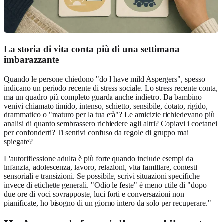
La storia di vita conta più di una settimana
imbarazzante
Quando le persone chiedono "do I have mild Aspergers", spesso
indicano un periodo recente di stress sociale. Lo stress recente conta,
ma un quadro più completo guarda anche indietro. Da bambino
venivi chiamato timido, intenso, schietto, sensibile, dotato, rigido,
drammatico o "maturo per la tua età"? Le amicizie richiedevano più
analisi di quanto sembrassero richiedere agli altri? Copiavi i coetanei
per confonderti? Ti sentivi confuso da regole di gruppo mai
spiegate?
L'autoriflessione adulta è più forte quando include esempi da
infanzia, adolescenza, lavoro, relazioni, vita familiare, contesti
sensoriali e transizioni. Se possibile, scrivi situazioni specifiche
invece di etichette generali. "Odio le feste" è meno utile di "dopo
due ore di voci sovrapposte, luci forti e conversazioni non
pianificate, ho bisogno di un giorno intero da solo per recuperare."