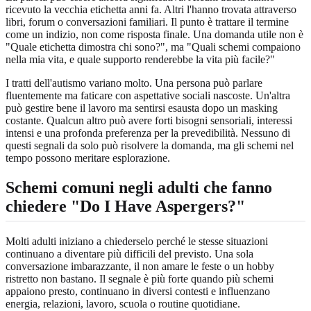
ricevuto la vecchia etichetta anni fa. Altri l'hanno trovata attraverso
libri, forum o conversazioni familiari. Il punto è trattare il termine
come un indizio, non come risposta finale. Una domanda utile non è
"Quale etichetta dimostra chi sono?", ma "Quali schemi compaiono
nella mia vita, e quale supporto renderebbe la vita più facile?"
I tratti dell'autismo variano molto. Una persona può parlare
fluentemente ma faticare con aspettative sociali nascoste. Un'altra
può gestire bene il lavoro ma sentirsi esausta dopo un masking
costante. Qualcun altro può avere forti bisogni sensoriali, interessi
intensi e una profonda preferenza per la prevedibilità. Nessuno di
questi segnali da solo può risolvere la domanda, ma gli schemi nel
tempo possono meritare esplorazione.
Schemi comuni negli adulti che fanno
chiedere "Do I Have Aspergers?"
Molti adulti iniziano a chiederselo perché le stesse situazioni
continuano a diventare più difficili del previsto. Una sola
conversazione imbarazzante, il non amare le feste o un hobby
ristretto non bastano. Il segnale è più forte quando più schemi
appaiono presto, continuano in diversi contesti e influenzano
energia, relazioni, lavoro, scuola o routine quotidiane.