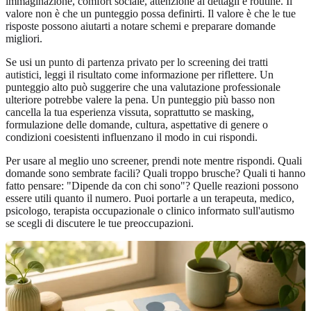
immaginazione, comfort sociale, attenzione ai dettagli e routine. Il
valore non è che un punteggio possa definirti. Il valore è che le tue
risposte possono aiutarti a notare schemi e preparare domande
migliori.
Se usi un
punto di partenza privato per lo screening dei tratti
autistici
, leggi il risultato come informazione per riflettere. Un
punteggio alto può suggerire che una valutazione professionale
ulteriore potrebbe valere la pena. Un punteggio più basso non
cancella la tua esperienza vissuta, soprattutto se masking,
formulazione delle domande, cultura, aspettative di genere o
condizioni coesistenti influenzano il modo in cui rispondi.
Per usare al meglio uno screener, prendi note mentre rispondi. Quali
domande sono sembrate facili? Quali troppo brusche? Quali ti hanno
fatto pensare: "Dipende da con chi sono"? Quelle reazioni possono
essere utili quanto il numero. Puoi portarle a un terapeuta, medico,
psicologo, terapista occupazionale o clinico informato sull'autismo
se scegli di discutere le tue preoccupazioni.