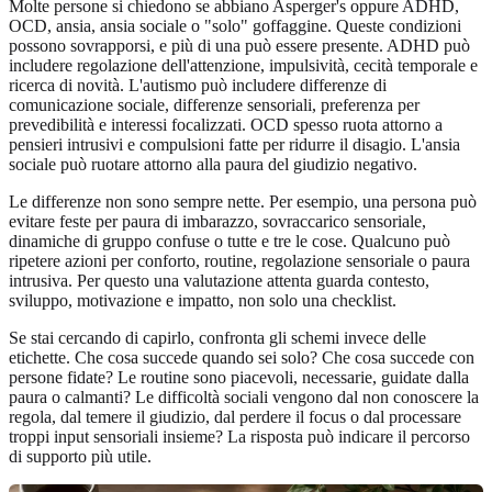
Molte persone si chiedono se abbiano Asperger's oppure ADHD,
OCD, ansia, ansia sociale o "solo" goffaggine. Queste condizioni
possono sovrapporsi, e più di una può essere presente. ADHD può
includere regolazione dell'attenzione, impulsività, cecità temporale e
ricerca di novità. L'autismo può includere differenze di
comunicazione sociale, differenze sensoriali, preferenza per
prevedibilità e interessi focalizzati. OCD spesso ruota attorno a
pensieri intrusivi e compulsioni fatte per ridurre il disagio. L'ansia
sociale può ruotare attorno alla paura del giudizio negativo.
Le differenze non sono sempre nette. Per esempio, una persona può
evitare feste per paura di imbarazzo, sovraccarico sensoriale,
dinamiche di gruppo confuse o tutte e tre le cose. Qualcuno può
ripetere azioni per conforto, routine, regolazione sensoriale o paura
intrusiva. Per questo una valutazione attenta guarda contesto,
sviluppo, motivazione e impatto, non solo una checklist.
Se stai cercando di capirlo, confronta gli schemi invece delle
etichette. Che cosa succede quando sei solo? Che cosa succede con
persone fidate? Le routine sono piacevoli, necessarie, guidate dalla
paura o calmanti? Le difficoltà sociali vengono dal non conoscere la
regola, dal temere il giudizio, dal perdere il focus o dal processare
troppi input sensoriali insieme? La risposta può indicare il percorso
di supporto più utile.