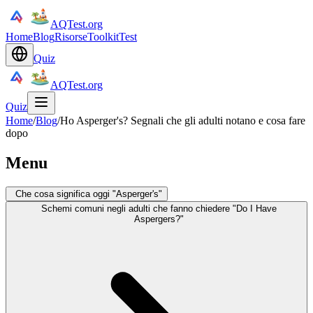
AQTest.org
Home
Blog
Risorse
Toolkit
Test
Quiz
AQTest.org
Quiz
Home
/
Blog
/
Ho Asperger's? Segnali che gli adulti notano e cosa fare
dopo
Menu
Che cosa significa oggi "Asperger's"
Schemi comuni negli adulti che fanno chiedere "Do I Have
Aspergers?"