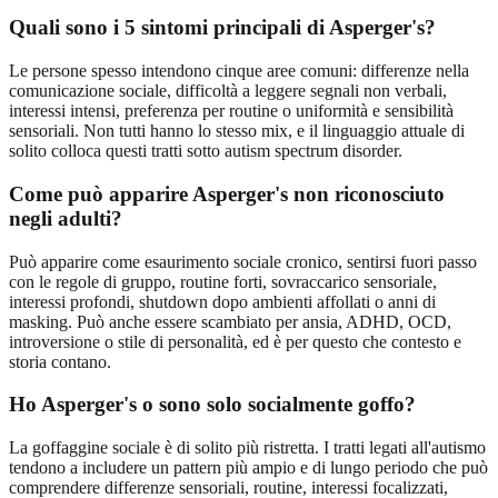
Quali sono i 5 sintomi principali di Asperger's?
Le persone spesso intendono cinque aree comuni: differenze nella
comunicazione sociale, difficoltà a leggere segnali non verbali,
interessi intensi, preferenza per routine o uniformità e sensibilità
sensoriali. Non tutti hanno lo stesso mix, e il linguaggio attuale di
solito colloca questi tratti sotto autism spectrum disorder.
Come può apparire Asperger's non riconosciuto
negli adulti?
Può apparire come esaurimento sociale cronico, sentirsi fuori passo
con le regole di gruppo, routine forti, sovraccarico sensoriale,
interessi profondi, shutdown dopo ambienti affollati o anni di
masking. Può anche essere scambiato per ansia, ADHD, OCD,
introversione o stile di personalità, ed è per questo che contesto e
storia contano.
Ho Asperger's o sono solo socialmente goffo?
La goffaggine sociale è di solito più ristretta. I tratti legati all'autismo
tendono a includere un pattern più ampio e di lungo periodo che può
comprendere differenze sensoriali, routine, interessi focalizzati,