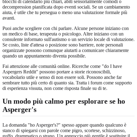
blocchi di calendario più chiari, abiti sensorialmente comodi o
decompression pianificata dopo eventi sociali. Se un cambiamento
aiuta, è utile che tu persegua o meno una valutazione formale più
avanti.
Puoi anche scegliere con chi parlare. Alcune persone iniziano con
un medico di base, terapeuta o psicologo. Altre iniziano con un
consulente informato sull'autismo o un servizio locale di valutazione.
Se costo, liste d'attesa o posizione sono barriere, note personali
organizzate possono comunque aiutarti a comunicare chiaramente
quando un appuntamento diventa possibile.
Fai attenzione alle comunità online. Ricerche come "do I have
Aspergers Reddit" possono portare a storie riconoscibili,
vocabolario utile e senso di non essere soli. Possono anche far
sembrare tutto più certo di quanto sia. Tratta i forum come supporto
di esperienza vissuta, non come risposta finale su di te.
Un modo più calmo per esplorare se ho
Asperger's
La domanda "ho Asperger's?" spesso appare quando qualcuno è
stanco di spiegarsi con parole come pigro, scortese, schizzinoso,
goffo, drammatico o strano. Un approccio più gentile è sostituire il